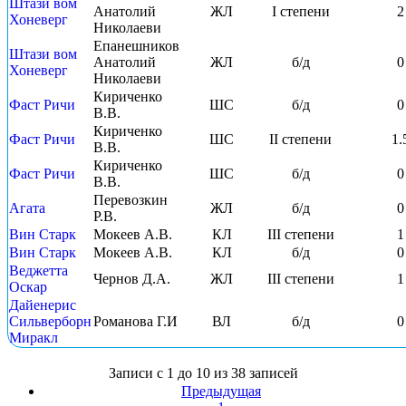
Штази вом
Анатолий
ЖЛ
I степени
2
Хоневерг
Николаеви
Епанешников
Штази вом
Анатолий
ЖЛ
б/д
0
Хоневерг
Николаеви
Кириченко
Фаст Ричи
ШС
б/д
0
В.В.
Кириченко
Фаст Ричи
ШС
II степени
1.
В.В.
Кириченко
Фаст Ричи
ШС
б/д
0
В.В.
Перевозкин
Агата
ЖЛ
б/д
0
Р.В.
Вин Старк
Мокеев А.В.
КЛ
III степени
1
Вин Старк
Мокеев А.В.
КЛ
б/д
0
Веджетта
Чернов Д.А.
ЖЛ
III степени
1
Оскар
Дайенерис
Сильверборн
Романова Г.И
ВЛ
б/д
0
Миракл
Записи с 1 до 10 из 38 записей
Предыдущая