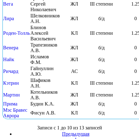
Вега
Сергей
ЖЛ
III степени
1.2
Николаевич
Шелковников
Лира
ЖЛ
б/д
0
А.Н.
Блинов
Роден-Толль
Алексей
КЛ
III степени
1.2
Васильевич
Трапезников
Венера
ЖЛ
б/д
0
А.В.
Исламов
Найк
ЖЛ
б/д
0
Ф.М.
Гайнуллин
Ричард
АС
б/д
0
А.Ю.
Шафиков
Кэтрин
КЛ
III степени
1.2
А.Н.
Котельников
Мартин
ЖЛ
III степени
1.2
А.В.
Прима
Будин К.А.
ЖЛ
б/д
0
Мэс Бравес
Фисун А.В.
КЛ
б/д
0
Аврора
Записи с 1 до 10 из 13 записей
Предыдущая