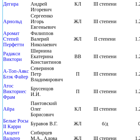
Дегира
Андрей
КЛ
III степени
1.
Игоревич
Сергеенко
Арнольд
Игорь
ЖЛ
III степени
1.
Евгеньевич
Аромат
Филиппов
Степей
Валерий
ЖЛ
II степени
1.
Перфетти
Николаевич
Ширнина
Радакси
Екатерина
ВВ
III степени
1.
Виктори
Константинов
Северинов
А-Топ-Аякс
Петр
П
III степени
1.
Блэк Файер
Владимирович
Атос
Брусенцов
Викториес
П
III степени
1.
И.И.
Фрам
Пантовский
Айра
Олег
КЛ
III степени
1.
Борисович
Белые Росы
Буравов В.Г.
ЖЛ
б/д
II Карри
Акцент
Сибирцев
Вальтер
М.А., Адова
ЖЛ
III степени
1.