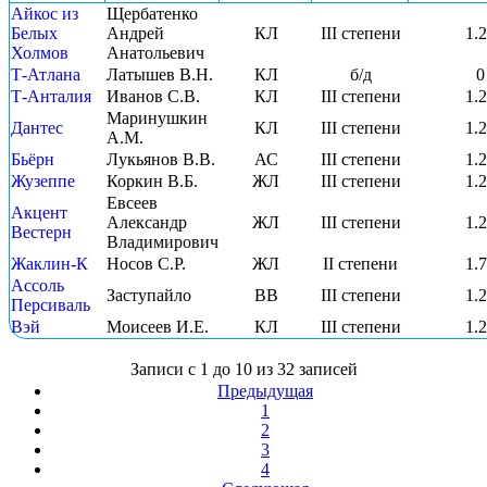
Айкос из
Щербатенко
Белых
Андрей
КЛ
III степени
1.
Холмов
Анатольевич
Т-Атлана
Латышев В.Н.
КЛ
б/д
0
Т-Анталия
Иванов С.В.
КЛ
III степени
1.
Маринушкин
Дантес
КЛ
III степени
1.
А.М.
Бьёрн
Лукьянов В.В.
АС
III степени
1.
Жузеппе
Коркин В.Б.
ЖЛ
III степени
1.
Евсеев
Акцент
Александр
ЖЛ
III степени
1.
Вестерн
Владимирович
Жаклин-К
Носов С.Р.
ЖЛ
II степени
1.
Ассоль
Заступайло
ВВ
III степени
1.
Персиваль
Вэй
Моисеев И.Е.
КЛ
III степени
1.
Записи с 1 до 10 из 32 записей
Предыдущая
1
2
3
4