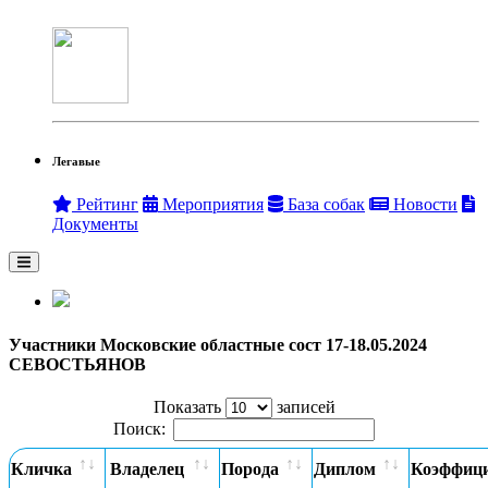
Легавые
Рейтинг
Мероприятия
База собак
Новости
Документы
Участники Московские областные сост 17-18.05.2024
СЕВОСТЬЯНОВ
Показать
записей
Поиск:
Кличка
Владелец
Порода
Диплом
Коэффиц