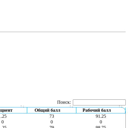
Поиск:
циент
Общий балл
Рабочий балл
1.25
73
91.25
0
0
0
1.25
79
98.75