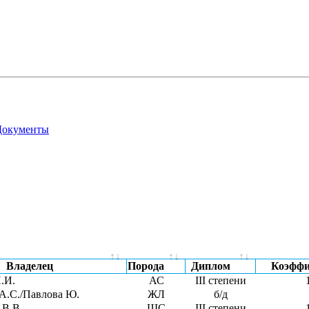
окументы
Владелец
Порода
Диплом
Коэффи
.И.
АС
III степени
А.С./Павлова Ю.
ЖЛ
б/д
 В.В.
ШС
III степени