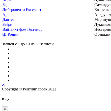
Берг
Самокрут
Либеровенто Екселент
Елапенко
Арчи
Андрушк
Дантес
Маринуш
Бьёрн
Лукьянов
Вайтзихт фом Гестенор
Нестеренк
Ш-Ронни
Орешкин 
Записи с 1 до 10 из 55 записей
Copyright © Рейтинг собак 2022
Вход
×