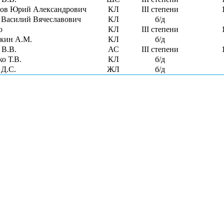
ов Юрий Александрович
КЛ
III степени
 Василий Вячеславович
КЛ
б/д
о
КЛ
III степени
кин А.М.
КЛ
б/д
 В.В.
АС
III степени
о Т.В.
КЛ
б/д
Д.С.
ЖЛ
б/д