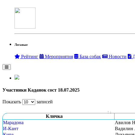
Легавые
Рейтинг
Мероприятия
База собак
Новости
Д
Участники Каданок сост 18.07.2025
Показать
записей
Кличка
Марадона
Авилов Н
И-Кант
Вадилин 
Кира
Лукьянов